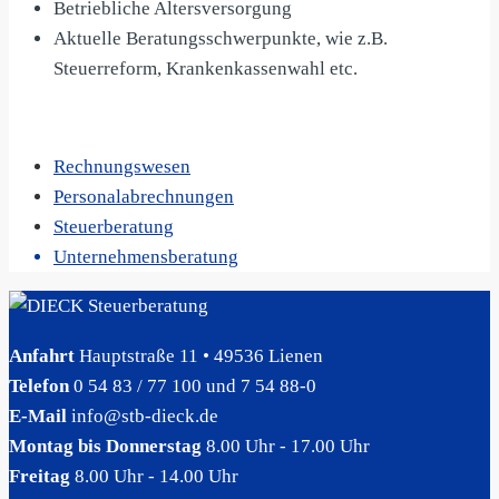
Betriebliche Altersversorgung
Aktuelle Beratungsschwerpunkte, wie z.B.
Steuerreform, Krankenkassenwahl etc.
Rechnungswesen
Personalabrechnungen
Steuerberatung
Unternehmensberatung
Anfahrt
Hauptstraße 11 • 49536 Lienen
Telefon
0 54 83 / 77 100 und 7 54 88-0
E-Mail
info@stb-dieck.de
Montag bis Donnerstag
8.00 Uhr - 17.00 Uhr
Freitag
8.00 Uhr - 14.00 Uhr